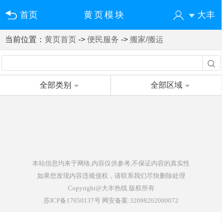
首页
黄页模块
大丰
当前位置：
黄页首页
->
便民服务
->
搬家/搬运
您好！欢迎来到大丰热线
登录
注册
微信快速登录
全部类别
全部区域
本站信息均来于网络,内容仅供参考,不保证内容的真实性
如果您发现内容违规侵权，请联系我们尽快删除处理
Copyright
@大丰热线
版权所有
苏ICP备17050137号
网安备案:
32098202000072