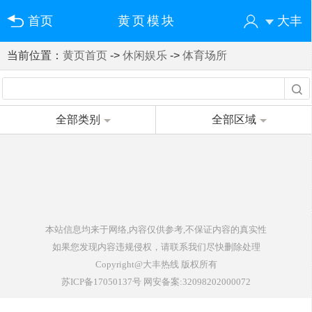
首页
黄页模块
大丰
当前位置：
黄页首页
->
休闲娱乐
->
体育场所
您好！欢迎来到大丰热线
登录
注册
微信快速登录
全部类别
全部区域
本站信息均来于网络,内容仅供参考,不保证内容的真实性
如果您发现内容违规侵权，请联系我们尽快删除处理
Copyright
@大丰热线
版权所有
苏ICP备17050137号
网安备案:
32098202000072