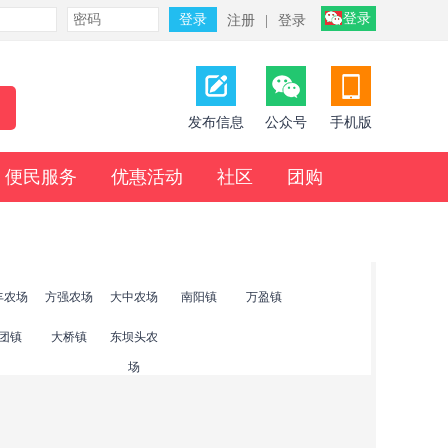
登录
注册
|
登录
发布信息
公众号
手机版
便民服务
优惠活动
社区
团购
丰农场
方强农场
大中农场
南阳镇
万盈镇
团镇
大桥镇
东坝头农
场