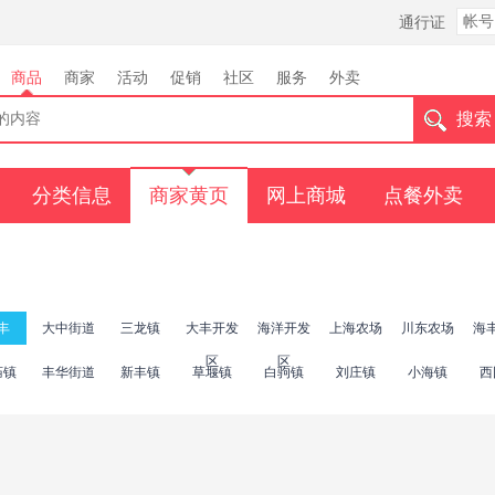
通行证
商品
商家
活动
促销
社区
服务
外卖
分类信息
商家黄页
网上商城
点餐外卖
丰
大中街道
三龙镇
大丰开发
海洋开发
上海农场
川东农场
海
区
区
庙镇
丰华街道
新丰镇
草堰镇
白驹镇
刘庄镇
小海镇
西