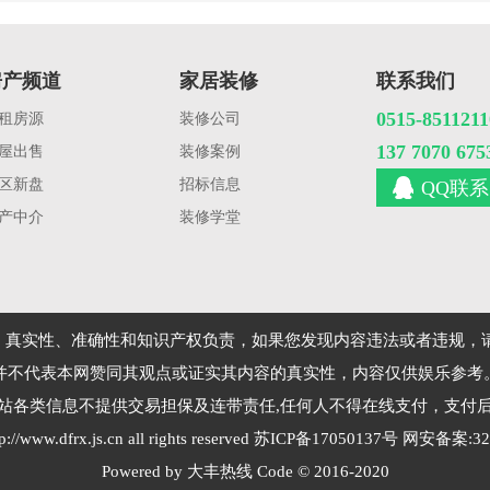
房产频道
家居装修
联系我们
0515-8511211
租房源
装修公司
137 7070 675
屋出售
装修案例
区新盘
招标信息
QQ联系
产中介
装修学堂
）真实性、准确性和知识产权负责，如果您发现内容违法或者违规，请
并不代表本网赞同其观点或证实其内容的真实性，内容仅供娱乐参考
站各类信息不提供交易担保及连带责任,任何人不得在线支付，支付
tp://www.dfrx.js.cn
all rights reserved
苏ICP备17050137号
网安备案:
32
Powered by 大丰热线 Code © 2016-2020